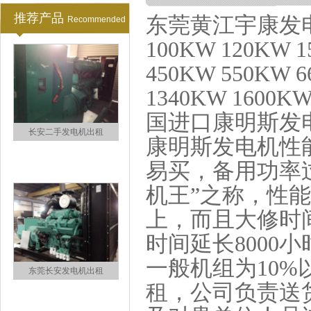
推荐产品
机配件销售
东莞黄江宇康发电
Recommended
100KW 120KW 1
450KW 550KW 6
1340KW 16
国进口康明斯发
长安二手发电机出租
康明斯发电机性
易买，备用功率过
机王”之称，性
上，而且大修时间
时间延长8000
一般机组为10
东莞长安发电机出租
租，公司负责送