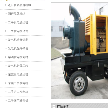
>
进口合资品牌机组
Contact
黄江二手康明斯发电机-宇康
>
国产品牌机组
机电
>
二手发电机出租
>
二手发电机销售
>
发电机维修保养
>
发电机配件销售
>
柴油发电机耗材
二手国产玉柴柴油发电机组-
黄江宇康机电
>
发电机附属工程
>
东莞发电机出租
>
东莞二手发电机
>
二手进口发电机
>
二手国产发电机
产品详情
东莞常平哪里有康明斯发电