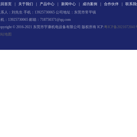
返回首页
|
关于我们
|
产品中心
|
新闻中心
|
成功案例
|
合作伙伴
|
联系我
系人：刘先生 手机：13925730065 公司地址：东莞市常平镇
机：13925730065 邮箱：718750371@qq.com
opyright © 2016-2021 东莞市宇康机电设备有限公司 版权所有 ICP:
粤ICP备2021072041
网站地图