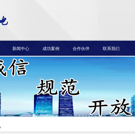
新闻中心
成功案例
合作伙伴
联系我们
心