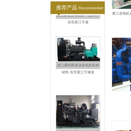
推荐产品
Recommended
黄江发电机
进口柴油发电机哪个品牌好-
东莞黄江宇康
进口康明斯柴油发电机耗材
销售-东莞黄江宇康发