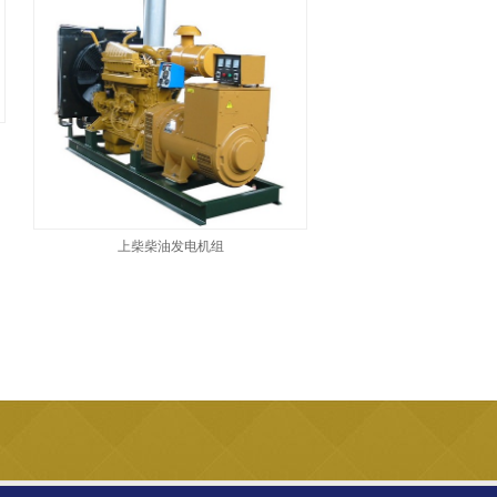
上柴柴油发电机组