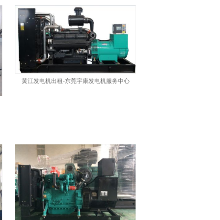
黄江发电机出租-东莞宇康发电机服务中心