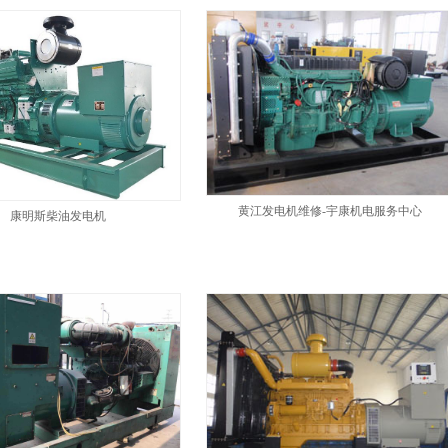
黄江发电机维修-宇康机电服务中心
康明斯柴油发电机