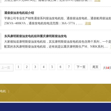
分别上涨0.37元和0.34元。随着价钱上调，北京市97#汽油的价钱......
详细
通柴柴油发电机组介绍
宇康公司专业生产销售通柴系列柴油发电机组、通柴柴油发电机，通柴船用柴油发电机
25KVA~400KVA，通柴发电机组电流范围：36A~577A，......
详细
东风康明斯柴油发电机组和重庆康明斯柴油发电
大家都知道康明斯柴油发电机组，其实康明斯柴油发电机组包含两个系列，一个是
配置的东风康明斯柴油发电机组，还有就是以重庆康明斯生产M、N和K系列......
1
2
3
4
5
6
7
下一页
尾页
上一页
共
14
电机
|