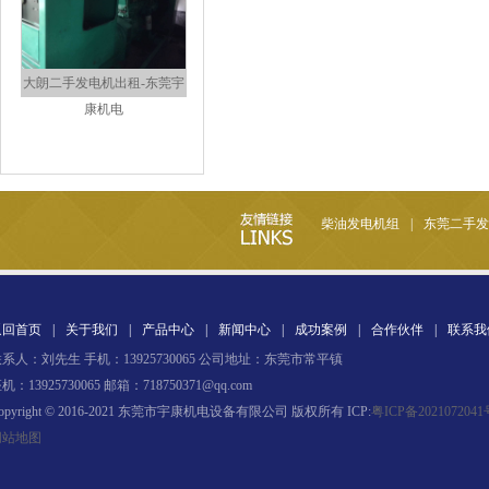
大朗二手发电机出租-东莞宇
康机电
柴油发电机组
|
东莞二手发
东莞樟木头发电机出租
返回首页
|
关于我们
|
产品中心
|
新闻中心
|
成功案例
|
合作伙伴
|
联系我
系人：刘先生 手机：13925730065 公司地址：东莞市常平镇
机：13925730065 邮箱：718750371@qq.com
opyright © 2016-2021 东莞市宇康机电设备有限公司 版权所有 ICP:
粤ICP备2021072041
网站地图